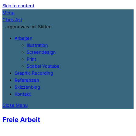
Skip to content
Menu
Claus Ast
… irgendwas mit Stiften
Arbeiten
Illustration
Screendesign
Print
Scobel Youtube
Graphic Recording
Referenzen
Skizzenblog
Kontakt
Close Menu
Freie Arbeit