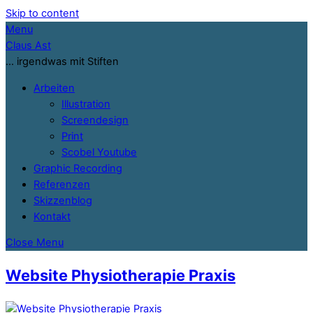
Skip to content
Menu
Claus Ast
… irgendwas mit Stiften
Arbeiten
Illustration
Screendesign
Print
Scobel Youtube
Graphic Recording
Referenzen
Skizzenblog
Kontakt
Close Menu
Website Physiotherapie Praxis