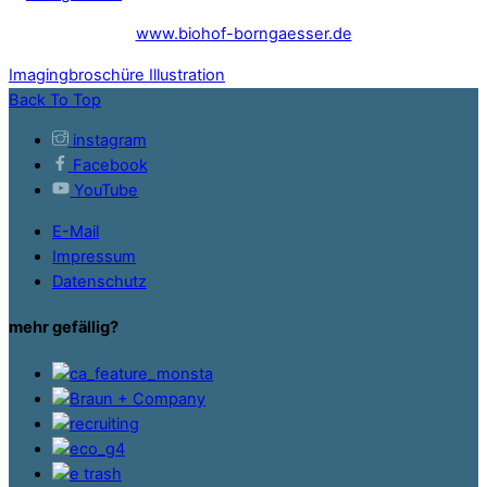
www.biohof-borngaesser.de
Imagingbroschüre
Illustration
Back To Top
instagram
Facebook
YouTube
E-Mail
Impressum
Datenschutz
mehr gefällig?