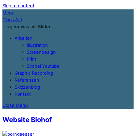
Skip to content
Menu
Claus Ast
… irgendwas mit Stiften
Arbeiten
Illustration
Screendesign
Print
Scobel Youtube
Graphic Recording
Referenzen
Skizzenblog
Kontakt
Close Menu
Website Biohof