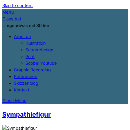
Skip to content
Menu
Claus Ast
… irgendwas mit Stiften
Arbeiten
Illustration
Screendesign
Print
Scobel Youtube
Graphic Recording
Referenzen
Skizzenblog
Kontakt
Close Menu
Sympathiefigur