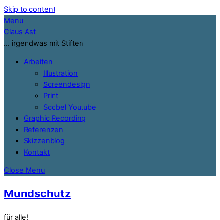
Skip to content
Menu
Claus Ast
… irgendwas mit Stiften
Arbeiten
Illustration
Screendesign
Print
Scobel Youtube
Graphic Recording
Referenzen
Skizzenblog
Kontakt
Close Menu
Mundschutz
für alle!