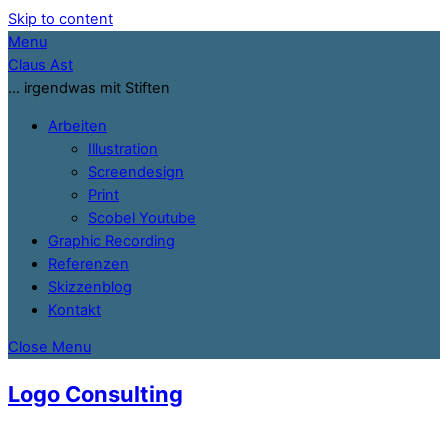
Skip to content
Menu
Claus Ast
… irgendwas mit Stiften
Arbeiten
Illustration
Screendesign
Print
Scobel Youtube
Graphic Recording
Referenzen
Skizzenblog
Kontakt
Close Menu
Logo Consulting