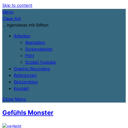
Skip to content
Menu
Claus Ast
… irgendwas mit Stiften
Arbeiten
Illustration
Screendesign
Print
Scobel Youtube
Graphic Recording
Referenzen
Skizzenblog
Kontakt
Close Menu
Gefühls Monster