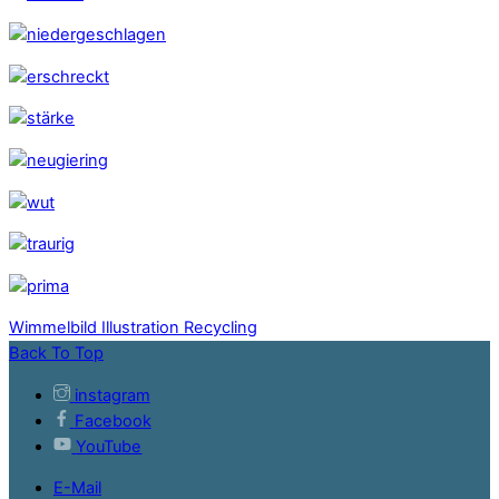
Wimmelbild
Illustration Recycling
Back To Top
instagram
Facebook
YouTube
E-Mail