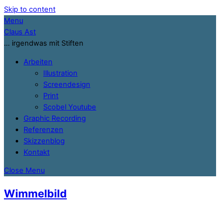
Skip to content
Menu
Claus Ast
… irgendwas mit Stiften
Arbeiten
Illustration
Screendesign
Print
Scobel Youtube
Graphic Recording
Referenzen
Skizzenblog
Kontakt
Close Menu
Wimmelbild